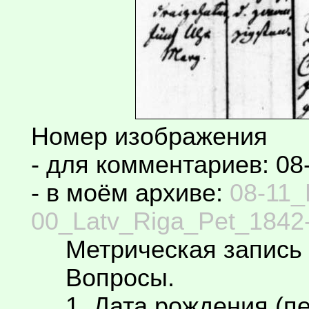
Номер изображения
- для комментариев: 08
- в моём архиве:
08-11_
00_Latv_Riga_Pet_1842-
Метрическая запись 
Вопросы.
1. Дата рождения (пе