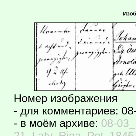
Изоб
Номер изображения
- для комментариев: 08
- в моём архиве:
08-03_
21_Latv_Riga_Pet_1845-