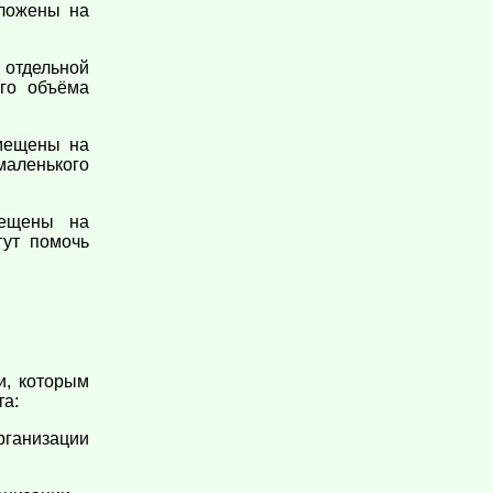
ложены на
отдельной
ого объёма
ещены на
маленького
щены на
гут помочь
и, которым
та:
ганизации