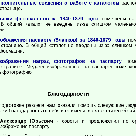
полнительные сведения о работе с каталогом
распо
странице.
писки фотосалонов за 1840-1879 годы
помещены на 
 В общий каталог не введены из-за слишком маленьк
ии.
ображения паспарту (бланков) за 1840-1879 годы
пом
 странице. В общий каталог не введены из-за слишком 
формации.
зображения наград фотографов на паспарту
поме
 странице. Медали изображённые на паспарту тоже мо
ь фотографию.
Благодарности
подготовке раздела нам оказали помощь следующие люд
м благодарность от себя и от имени всех посетителей сай
 Александр Юрьевич
- советы и предложения по ор
 изображения паспарту