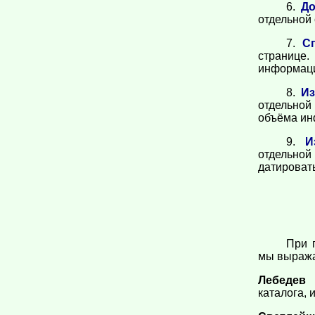
6.
До
отдельной 
7.
С
странице.
информац
8.
Из
отдельной
объёма ин
9.
И
отдельной
датироват
При 
мы выражае
Лебедев
каталога,