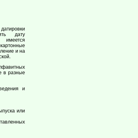
датировки
ить дату
а имеется
 картонные
ление и на
ской.
лфавитных
е в разные
ведения и
ыпуска или
тавленных