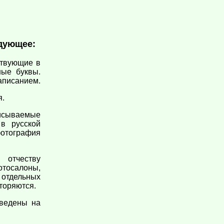
едующее:
ствующие в
ные буквы.
аписанием.
я.
писываемые
в русской
фотография
 отчеству
тосалоны,
 отдельных
торяются.
иведены на