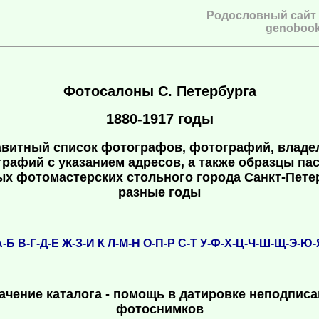
Родословный сайт
genobook
Фотосалоны С. Петербурга
1880-1917 годы
витный список фотографов, фотографий, владе
рафий с указанием адресов, а также образцы па
ых фотомастерских стольного города Санкт-Петер
разные годы
А-Б
В-Г-Д-Е
Ж-З-И
К
Л-М-Н
О-П-Р
С-Т
У-Ф-Х-Ц-Ч-Ш-Щ-Э-Ю-
ачение каталога - помощь в датировке неподпис
фотоснимков