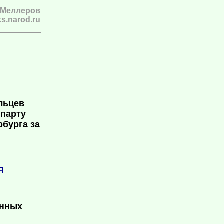
 Меллеров
s.narod.ru
льцев
спарту
бурга за
Я
анных