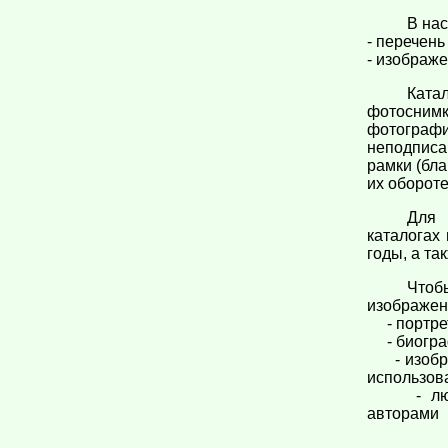
В на
- перечень
- изображе
Ката
фотосни
фотограф
неподписа
рамки (бл
их оборот
Для 
каталогах
годы, а т
Чтоб
изображен
- портрет
- биогра
- изображ
использов
- любые 
авторами