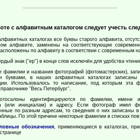
оте с алфавитным каталогом следует учесть сл
 алфавитных каталогах все буквы старого алфавита, отсут
ом алфавите, заменены на соответствующие современ
асположены по алфавиту в соответствии с современным н
ёрдый знак ("ер") в конце слов исключён для удобства чтени
се фамилии и названия фотографий (фотомастерских), за
ми буквами, в наших алфавитных каталогах записаны 
ции. Использовалось то написание, под которым эта 
справочнике "Весь Петербург".
отосалоны идентифицируются по фамилии, имени и
а (или инициалам) и адресу. Если фотограф имел фо
нные по разным адресам, то сведения о них записаны в
таблицы. По этой причине некоторые фамилии в списках пов
ловные обозначения
, применяющиеся в каталогах, пр
 странице