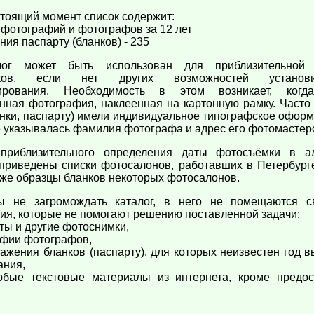
стоящий момент список содержит:
 фотографий и фотографов за 12 лет
ния паспарту (бланков) - 235
лог может быть использован для приблизительной 
мков, если нет других возможностей установ
ирования. Необходимость в этом возникает, когд
нная фотография, наклеенная на картонную рамку. Часто
анки, паспарту) имели индивидуальное типографское оформ
е указывалась фамилия фотографа и адрес его фотомастер
приблизительного определения даты фотосъёмки в а
 приведены списки фотосалонов, работавших в Петербург
акже образцы бланков некоторых фотосалонов.
ы не загромождать каталог, в него не помещаются с
ия, которые не помогают решению поставленной задачи:
ы и другие фотоснимки,
фии фотографов,
ения бланков (паспарту), для которых неизвестен год в
ания,
текстовые материалы из интернета, кроме предос