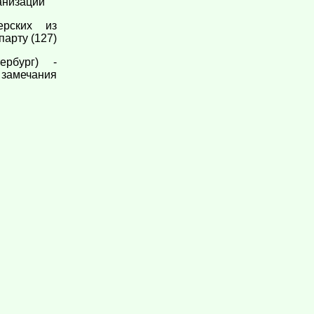
анизации
рских из
парту (127)
ербург) -
 замечания