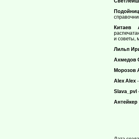
Светлейш
Подойни
справочник
Китаев А
распечата
и советы,
Лильп Ир
Ахмедов 
Морозов 
Alex Alex
-
Slava_pvl
Антейкер
Дата созд