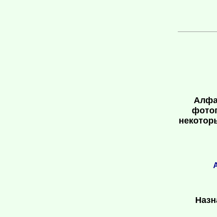
Алфа
фотог
некотор
Назн