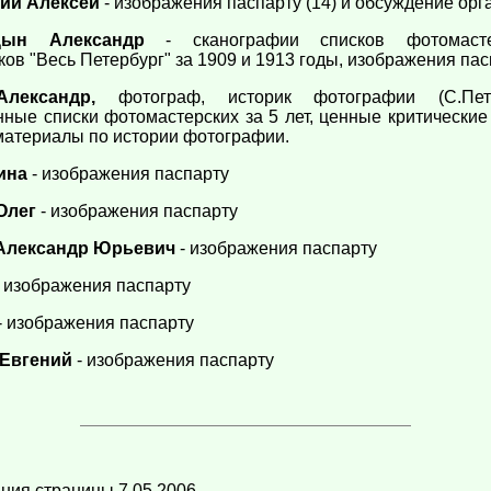
ий Алексей
- изображения паспарту (14) и обсуждение орг
цын Александр
- сканографии списков фотомасте
ов "Весь Петербург" за 1909 и 1913 годы, изображения пас
лександр,
фотограф, историк фотографии (С.Пет
нные списки фотомастерских за 5 лет, ценные критические
 материалы по истории фотографии.
ина
- изображения паспарту
Олег
- изображения паспарту
Александр Юрьевич
- изображения паспарту
 изображения паспарту
- изображения паспарту
 Евгений
- изображения паспарту
ания страницы 7.05.2006