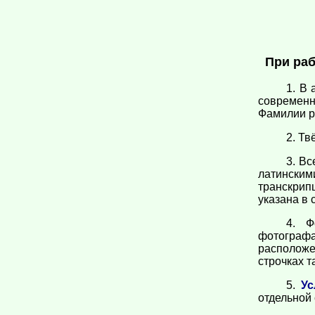
При раб
1. В
современн
Фамилии р
2. Тв
3. В
латински
транскрип
указана в 
4. Ф
фотограф
расположе
строчках 
5.
Ус
отдельной